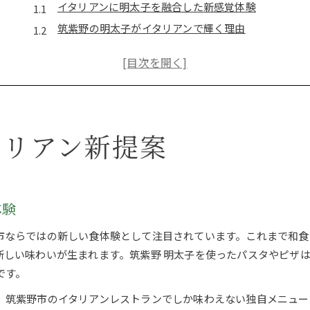
イタリアンに明太子を融合した新感覚体験
筑紫野の明太子がイタリアンで輝く理由
イタリアンと明太子の意外な相性を検証
明太子を活かすイタリアンの調理法とは
筑紫野 明太子で味わう創作イタリアンの魅力
筑紫野市のイタリアンに明太子が彩り
タリアン新提案
筑紫野市のイタリアンで明太子を堪能するコツ
イタリアンと明太子の組み合わせが生まれる背景
明太子が引き立つ筑紫野市イタリアンの選び方
筑紫野 明太子を使ったおすすめイタリアン
体験
イタリアン料理で楽しむ地元明太子の魅力
市ならではの新しい食体験として注目されています。これまで和食
斬新な明太子イタリアンを楽しむなら
新しい味わいが生まれます。筑紫野 明太子を使ったパスタやピザ
イタリアンで体験する明太子グルメの新境地
です。
明太子イタリアンならではの驚きの味わい
、筑紫野市のイタリアンレストランでしか味わえない独自メニュー
筑紫野市で見つかる明太子イタリアンの選択肢