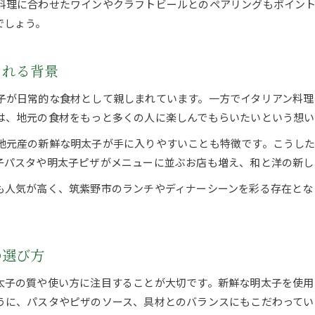
料理に合わせたワインやクラフトビールとのペアリングもポイン
でしょう。
まれる背景
子が日常的な食材として親しまれています。一方でイタリアン料理
は、地元の食材をもっと多くの人に楽しんでもらいたいという想い
地元産の新鮮な明太子が手に入りやすいことも特徴です。こうした
子パスタや明太子ピザがメニューに並ぶお店も増え、和と洋の新し
も人気が高く、筑紫野市のランチやディナーシーンを彩る存在とな
の選び方
太子の質や使い方に注目することが大切です。新鮮な明太子を使用
うに、パスタやピザのソース、具材とのバランスにもこだわってい