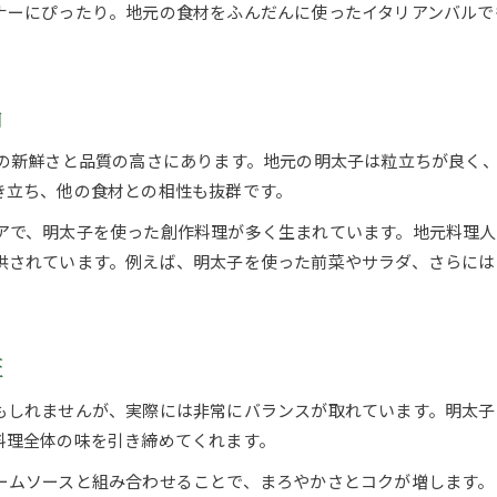
ナーにぴったり。地元の食材をふんだんに使ったイタリアンバルで
イタリアン好き必見の明太子メニュー特集
明太子が主役のイタリアン店の選び方ガイド
和の明太子×イタリアンの組み合わせ魅力
由
イタリアンで和の明太子を味わう醍醐味
その新鮮さと品質の高さにあります。地元の明太子は粒立ちが良く
筑紫野市で楽しむ和とイタリアンの融合体験
き立ち、他の食材との相性も抜群です。
明太子とイタリアンの新たな味覚の世界
アで、明太子を使った創作料理が多く生まれています。地元料理人
イタリアンと明太子の組み合わせが生む魅力
供されています。例えば、明太子を使った前菜やサラダ、さらには
筑紫野 明太子がイタリアンを変える理由
気軽なランチで明太子イタリアン体験
イタリアンランチで味わう明太子の魅力
証
筑紫野市で気軽に楽しむ明太子イタリアン
明太子とイタリアンのランチおすすめポイント
もしれませんが、実際には非常にバランスが取れています。明太子
料理全体の味を引き締めてくれます。
イタリアン好きに人気の明太子ランチ体験
筑紫野市のイタリアンで明太子ランチ攻略法
ームソースと組み合わせることで、まろやかさとコクが増します。