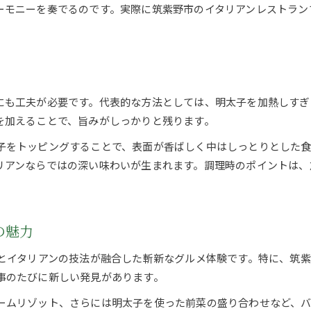
ーモニーを奏でるのです。実際に筑紫野市のイタリアンレストラン
筑紫野市で発見する明太子の新たな魅力
イタリアンと明太子で広がる筑紫野の食体験
筑紫野市で明太子イタリアンの魅力を再認識
は
明太子を活かすイタリアンの新発見ポイント
イタリアン視点で味わう筑紫野 明太子の実力
にも工夫が必要です。代表的な方法としては、明太子を加熱しすぎ
筑紫野市で注目される明太子イタリアンの魅力
を加えることで、旨みがしっかりと残ります。
子をトッピングすることで、表面が香ばしく中はしっとりとした食
リアンならではの深い味わいが生まれます。調理時のポイントは、
ご予約はこちら
ご予約はこちら
の魅力
味とイタリアンの技法が融合した斬新なグルメ体験です。特に、筑
事のたびに新しい発見があります。
ームリゾット、さらには明太子を使った前菜の盛り合わせなど、