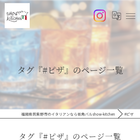
タグ『#ピザ』のページ一覧
福岡県筑紫野市のイタリアンなら街角バルshow-kitchen
#ピザ
タグ『#ピザ』のページ一覧