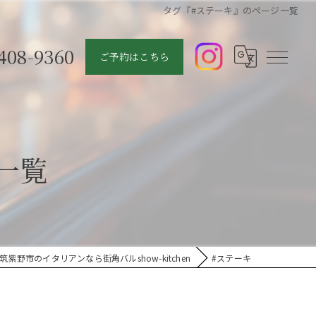
タグ『#ステーキ』のページ一覧
408-9360
ご予約はこちら
一覧
筑紫野市のイタリアンなら街角バルshow-kitchen
#ステーキ