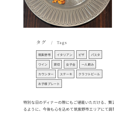
タグ
Tags
筑紫野市
イタリアン
ピザ
パスタ
ワイン
貸切
女子会
一人飲み
カウンター
ステーキ
クラフトビール
お子様プレート
特別な日のディナーの際にもご堪能いただける、贅
るように、今後も心を込めて筑紫野市エリアにて調