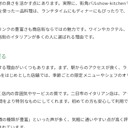
良さを活かす点にあります。実際に、街角バルshow-kitch
リピーター続出のイタリアンスポットが集結
を使った一品料理は、ランチタイムにもディナーにもぴったりで、
イタリアン選びで押さえたい満足ポイント解説
予約しやすいイタリアンの選び方ガイド
リンクの豊富さも商店街ならではの魅力です。ワインやカクテル、
雰囲気も抜群なイタリアンの注目ポイント
店街のイタリアンが多くの人に選ばれる理由です。
居心地の良さが際立つイタリアンの魅力紹介
おしゃれなイタリアン空間で味わう特別な時間
探る
イタリアン選びに欠かせない雰囲気重視のコツ
する理由がいくつもあります。まず、駅からのアクセスが良く、ラ
二日市で人気のイタリアン雰囲気比較ガイド
chenをはじめとした店舗では、季節ごとの限定メニューやシェフ
口コミで伝わるイタリアンの雰囲気とは
ランチもディナーも二日市イタリアンが充実
く店内の雰囲気やサービスの質です。二日市のイタリアン店は、ア
ランチタイムにおすすめの二日市イタリアン
間をより特別なものにしてくれます。初めての方も安心して利用
ディナーで楽しむ本格イタリアンの魅力紹介
二日市イタリアンのランチ人気ポイント解説
酒の種類が豊富」といった声が多く、気軽に通いやすい点が高く
イタリアンディナーの選び方とおすすめ利用法
されています。