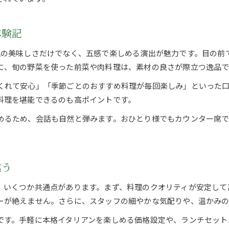
二日市で昼夜問わず使えるイタリアン特集
家族や友人と楽しむイタリアンの選び方
体験記
家族みんなで楽しめるイタリアン選びの秘訣
友人との集まりに最適なイタリアン活用術
は、料理の美味しさだけでなく、五感で楽しめる演出が魅力です。目
に、旬の野菜を使った前菜や肉料理は、素材の良さが際立つ逸品で
子連れでも安心なイタリアン店の見極め方
二日市で会食におすすめのイタリアン特集
くれて安心」「季節ごとのおすすめ料理が毎回楽しみ」といった
料理を堪能できるのも高ポイントです。
グループ利用に便利なイタリアンスポット紹介
めるため、会話も自然と弾みます。おひとり様でもカウンター席
ご予約はこちら
ご予約はこちら
違う
くつか共通点があります。まず、料理のクオリティが安定して高いこ
ーが絶えません。さらに、スタッフの細やかな気配りや、温かみ
です。手軽に本格イタリアンを楽しめる価格設定や、ランチセット