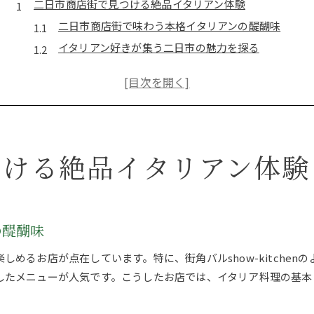
二日市商店街で見つける絶品イタリアン体験
二日市商店街で味わう本格イタリアンの醍醐味
イタリアン好きが集う二日市の魅力を探る
街角バルで堪能する二日市イタリアン体験記
口コミで評判のイタリアン店はココが違う
駅近イタリアンで叶う気軽な美味しさ発見
多彩なイタリアンを楽しむ筑紫野市の魅力
つける絶品イタリアン体験
筑紫野市で広がる多彩なイタリアンの世界
ランチからディナーまで満喫できるイタリアン
友人や家族と楽しめる筑紫野市のイタリアン事情
新しいイタリアンとの出会いを筑紫野市で体験
の醍醐味
筑紫野市で人気のイタリアンを徹底リサーチ
めるお店が点在しています。特に、街角バルshow-kitche
満足度で選ぶ二日市のイタリアンスポット
したメニューが人気です。こうしたお店では、イタリア料理の基本
満足度重視で選ぶ二日市イタリアンの選択肢
口コミ評価が高いイタリアン店の特徴を分析