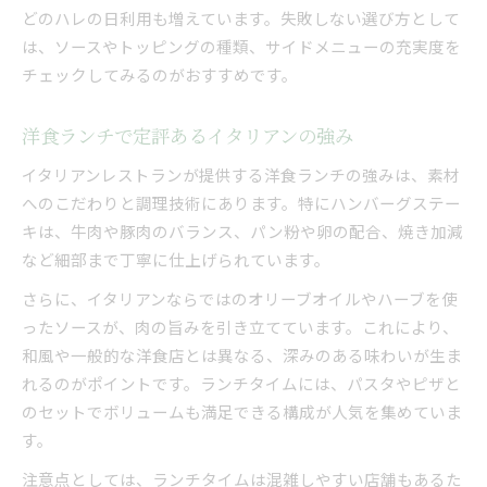
どのハレの日利用も増えています。失敗しない選び方として
は、ソースやトッピングの種類、サイドメニューの充実度を
チェックしてみるのがおすすめです。
洋食ランチで定評あるイタリアンの強み
イタリアンレストランが提供する洋食ランチの強みは、素材
へのこだわりと調理技術にあります。特にハンバーグステー
キは、牛肉や豚肉のバランス、パン粉や卵の配合、焼き加減
など細部まで丁寧に仕上げられています。
さらに、イタリアンならではのオリーブオイルやハーブを使
ったソースが、肉の旨みを引き立てています。これにより、
和風や一般的な洋食店とは異なる、深みのある味わいが生ま
れるのがポイントです。ランチタイムには、パスタやピザと
のセットでボリュームも満足できる構成が人気を集めていま
す。
注意点としては、ランチタイムは混雑しやすい店舗もあるた