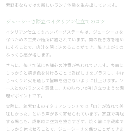
紫野市ならではの新しいランチ体験を生み出しています。
ジューシーさ際立つイタリアン仕立てのコツ
イタリアン仕立てのハンバーグステーキは、ジューシーさを
保つための工夫が随所に施されています。肉の挽き方を粗め
にすることで、肉汁を閉じ込めることができ、焼き上がりの
ふっくら感が増します。
さらに、焼き加減にも細心の注意が払われています。表面に
しっかりと焼き色を付けることで香ばしさをプラスし、中は
じっくりと火を通して旨味を逃さないように仕上げます。ソ
ースとのバランスを意識し、肉の味わいが引き立つような調
理がポイントです。
実際に、筑紫野市のイタリアンランチでは「肉汁が溢れて美
味しかった」という声が多く寄せられています。家庭で再現
する場合も、成形時に空気を抜きすぎず、焼く前に冷蔵庫で
しっかり休ませることで、ジューシーさを保つことができま