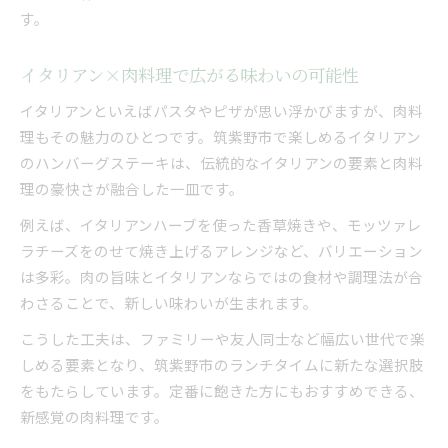
す。
イタリアン×肉料理で広がる味わいの可能性
イタリアンといえばパスタやピザが思い浮かびますが、肉料
理もその魅力のひとつです。筑紫野市で楽しめるイタリアン
のハンバーグステーキは、伝統的なイタリアンの要素と肉料
理の豪快さが融合した一皿です。
例えば、イタリアンハーブを使った香草焼きや、モッツァレ
ラチーズをのせて焼き上げるアレンジなど、バリエーション
は多彩。肉の旨味とイタリアンならではの食材や調理法が合
わさることで、新しい味わいが生まれます。
こうした工夫は、ファミリーや友人同士など幅広い世代で楽
しめる要素となり、筑紫野市のランチタイムに新たな選択肢
をもたらしています。定番に飽きた方にもおすすめできる、
新感覚の肉料理です。