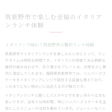
イタリアンと洋食が融合したランチの楽しみ方
ハンバーグステーキの魅力を引き出すイタリアンの
筑紫野市で楽しむ至福のイタリア
技
ンランチ体験
イタリアン流ソースが光るハンバーグステーキ
素材本来の旨味を活かすイタリアンの調理法
ジューシーさ際立つイタリアン仕立てのコツ
イタリアンで味わう筑紫野市の贅沢ランチ体験
イタリアン×肉料理で広がる味わいの可能性
筑紫野市でイタリアンランチを楽しみたい方にとって、ラン
イタリアンだからこそ楽しめる食感と香り
チタイムは特別な時間です。イタリアンの特徴である新鮮な
ジューシーなハンバーグを味わう特別な昼下がり
食材の組み合わせや、彩り豊かなプレートは、日常を少し贅
イタリアンで叶える特別なハンバーグランチ
沢に演出してくれます。福岡県筑紫野市では、ハンバーグス
筑紫野市で味わう肉汁たっぷりのハンバーグ
テーキをイタリアンアレンジで提供する店舗も増えており、
これまでにない味わいに出会えるのが魅力です。
ランチタイムに選ぶイタリアンの新定番
家族や友人と楽しむイタリアン洋食の魅力
イタリアンランチと聞くとパスタやピザを思い浮かべる方も
イタリアンが引き立てるハンバーグの美味しさ
多いですが、近年では肉料理、特にハンバーグステーキを主
役にしたメニューが注目を集めています。ジューシーなハン
イタリアン好き必見筑紫野市の洋食ランチ事情