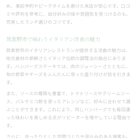
め、事前予約やピークタイムを避けた来店が安心です。口コ
ミや評判を参考に、自分好みの味や雰囲気を見つけるのも、
充実したランチ選びのコツです。
筑紫野市で味わうイタリアン洋食の魅力
筑紫野市のイタリアンレストランが提供する洋食の魅力は、
地元食材の新鮮さとイタリア伝統の調理法の融合にありま
す。ハンバーグステーキでは、肉のジューシーさとともに、
旬の野菜やチーズをふんだんに使った盛り付けが目を引きま
す。
また、ソースの種類も豊富で、トマトソースやクリームソー
ス、バルサミコ酢を使ったアレンジなど、好みに合わせて選
ぶことができます。これにより、同じハンバーグでも毎回違
った味わいを楽しめる点がリピーターを増やしている理由で
す。
さらに、ゆったりとした空間づくりや温かみのある接客も、