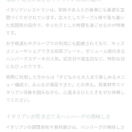
イタリアンレストランは、家族や友人との食事にも最適な空
間づくりがされています。広々としたテーブル席や落ち着い
た雰囲気の店内で、ゆったりとした時間を過ごせるのが特徴
です。
お子様連れやグループでの利用にも配慮されており、キッズ
メニューやシェアできる前菜プレート、ボリューム感のある
ハンバーグステーキが人気。記念日や誕生日など、特別な日
にもぴったりです。
実際に利用した方からは「子どもから大人まで楽しめるメニ
ュー構成で、みんなが満足できた」との声も。筑紫野市でイ
タリアン洋食を囲みながら、心温まるひとときをぜひ体験し
てください。
イタリアンが引き立てるハンバーグの美味しさ
イタリアンの調理技術や素材選びは、ハンバーグの美味しさ