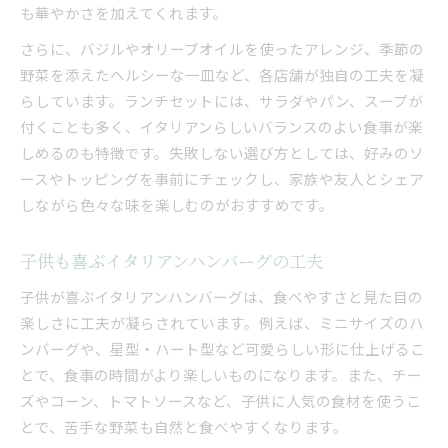
も華やかさを加えてくれます。
さらに、バジルやオリーブオイルを使ったアレンジ、季節の
野菜を添えたヘルシーな一皿など、各店舗が独自の工夫を凝
らしています。ランチセットには、サラダやパン、スープが
付くことも多く、イタリアンらしいバランスのよい食事が楽
しめるのも特徴です。失敗しない選び方としては、好みのソ
ースやトッピングを事前にチェックし、家族や友人とシェア
しながら色々な味を楽しむのがおすすめです。
子供も喜ぶイタリアンハンバーグの工夫
子供が喜ぶイタリアンハンバーグは、食べやすさと見た目の
楽しさに工夫が凝らされています。例えば、ミニサイズのハ
ンバーグや、星型・ハート型など可愛らしい形に仕上げるこ
とで、食事の時間がより楽しいものになります。また、チー
ズやコーン、トマトソースなど、子供に人気の食材を使うこ
とで、苦手な野菜も自然と食べやすくなります。