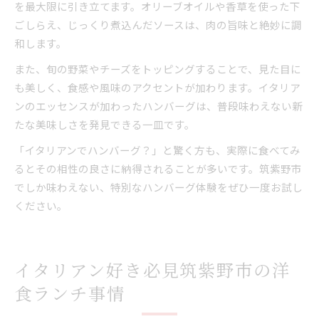
を最大限に引き立てます。オリーブオイルや香草を使った下
ごしらえ、じっくり煮込んだソースは、肉の旨味と絶妙に調
和します。
また、旬の野菜やチーズをトッピングすることで、見た目に
も美しく、食感や風味のアクセントが加わります。イタリア
ンのエッセンスが加わったハンバーグは、普段味わえない新
たな美味しさを発見できる一皿です。
「イタリアンでハンバーグ？」と驚く方も、実際に食べてみ
るとその相性の良さに納得されることが多いです。筑紫野市
でしか味わえない、特別なハンバーグ体験をぜひ一度お試し
ください。
イタリアン好き必見筑紫野市の洋
食ランチ事情