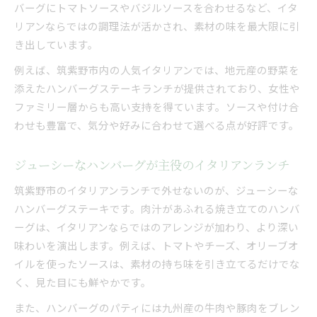
バーグにトマトソースやバジルソースを合わせるなど、イタ
イタリアン好きが集う筑紫野市のランチ事情
リアンならではの調理法が活かされ、素材の味を最大限に引
ハンバーグとイタリアンの人気ランチ傾向
き出しています。
洋食ランチで定評あるイタリアンの強み
例えば、筑紫野市内の人気イタリアンでは、地元産の野菜を
筑紫野市で味わうイタリアン洋食の魅力
添えたハンバーグステーキランチが提供されており、女性や
イタリアンランチが支持される理由とは
ファミリー層からも高い支持を得ています。ソースや付け合
家族で満喫できるイタリアン風ハンバーグの秘密
わせも豊富で、気分や好みに合わせて選べる点が好評です。
家族で楽しむイタリアン風ハンバーグの魅力
イタリアンランチで人気のハンバーグアレンジ
ジューシーなハンバーグが主役のイタリアンランチ
子供も喜ぶイタリアンハンバーグの工夫
筑紫野市のイタリアンランチで外せないのが、ジューシーな
洋食ランチ×イタリアンで広がる楽しみ方
ハンバーグステーキです。肉汁があふれる焼き立てのハンバ
イタリアンで味わうふんわりジューシーハンバ
ーグは、イタリアンならではのアレンジが加わり、より深い
ーグ
味わいを演出します。例えば、トマトやチーズ、オリーブオ
イルを使ったソースは、素材の持ち味を引き立てるだけでな
ランチタイムに選びたい極上ハンバーグ体験
く、見た目にも鮮やかです。
イタリアンで味わう極上ハンバーグランチ
ランチタイムにおすすめのイタリアン洋食
また、ハンバーグのパティには九州産の牛肉や豚肉をブレン