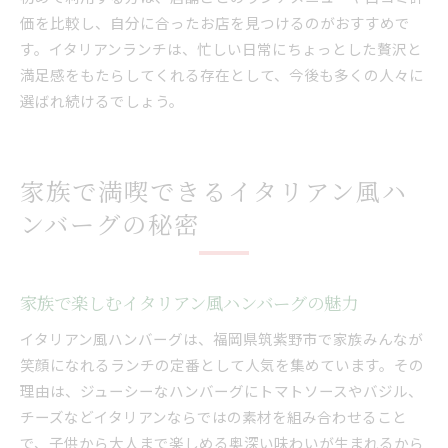
価を比較し、自分に合ったお店を見つけるのがおすすめで
す。イタリアンランチは、忙しい日常にちょっとした贅沢と
満足感をもたらしてくれる存在として、今後も多くの人々に
選ばれ続けるでしょう。
家族で満喫できるイタリアン風ハ
ンバーグの秘密
家族で楽しむイタリアン風ハンバーグの魅力
イタリアン風ハンバーグは、福岡県筑紫野市で家族みんなが
笑顔になれるランチの定番として人気を集めています。その
理由は、ジューシーなハンバーグにトマトソースやバジル、
チーズなどイタリアンならではの素材を組み合わせること
で、子供から大人まで楽しめる奥深い味わいが生まれるから