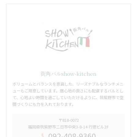
街角バルshow-kitchen
ボリュームとバランスを意識した、リーズナブルなランチメニ
ューもご用意しています。居心地の良さにも配慮するバルとし
て、心地よい時間を過ごしていただけるように、筑紫野市で空
間づくりにも力を入れております。
〒818-0072
福岡県筑紫野市二日市中央3-8-14 行徳ビル2F
092-408-9360