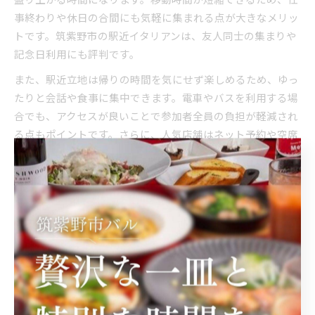
事終わりや休日の合間にも気軽に集まれる点が大きなメリッ
トです。筑紫野市の駅近イタリアンは、友人同士の集まりや
記念日利用にも評判です。
また、駅近立地は帰りの時間を気にせず楽しめるため、ゆっ
たりと会話や食事に集中できます。電車やバスを利用する場
合でも、アクセスが良いことで参加者全員の負担が軽減され
る点もポイントです。さらに、人気店舗はネット予約や空席
確認に対応していることが多く、スムーズな利用が可能で
す。
「駅近で集まりやすい」「料理やドリンクの種類が豊富」と
いった利用者の口コミも多く、女子会の幹事役にもおすすめ
です。アクセス・空間・料理の三拍子揃ったイタリアンを選
ぶことで、思い出に残る素敵な女子会を実現しましょう。
気軽に行ける筑紫野市のイタリア