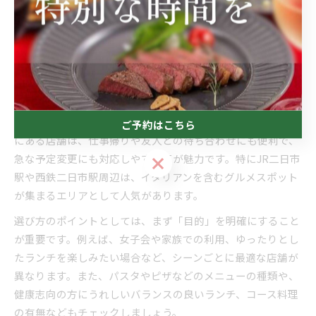
ンランチ案内
筑紫野市の駅近イタリアンランチの選び方
筑紫野市でイタリアンランチを楽しむ際、駅近の立地はアク
セスの良さから多くの方に選ばれています。駅から徒歩圏内
ご予約はこちら
にある店舗は、仕事帰りや友人との待ち合わせにも便利で、
急な予定変更にも対応しやすい点が魅力です。特にJR二日市
ご予約はこちら
駅や西鉄二日市駅周辺は、イタリアンを含むグルメスポット
が集まるエリアとして人気があります。
選び方のポイントとしては、まず「目的」を明確にすること
が重要です。例えば、女子会や家族での利用、ゆったりとし
たランチを楽しみたい場合など、シーンごとに最適な店舗が
異なります。また、パスタやピザなどのメニューの種類や、
健康志向の方にうれしいバランスの良いランチ、コース料理
の有無などもチェックしましょう。