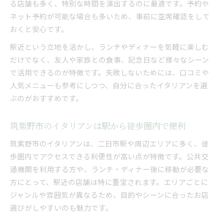
る店舗も多く、特別な時間を演出するのに最適です。予約や
駅近イタリアンの人気パスタとピザを徹底解説
ネット予約が可能な場合も多いため、事前に空席確認をして
パスタやピザが豊富な駅近イタリアンの選び方
おくと安心です。
筑紫野市駅近で本格イタリアンメニューを満喫
駅近という立地を活かし、ランチやディナーを気軽に楽しむ
イタリアンを味わうなら筑紫野エリアが狙い目
だけでなく、友人や家族との食事、記念日など様々なシーン
筑紫野エリアの駅近イタリアン注目ポイント
で活用できるのが特徴です。失敗しないためには、口コミや
イタリアンを味わうなら駅近筑紫野エリアで
人気メニューも参考にしつつ、自分に合ったイタリアンを選
ぶのがおすすめです。
筑紫野市のイタリアンはエリア選びが鍵
駅近エリアで見つけるイタリアンの新定番
筑紫野市のイタリアンは駅から徒歩圏内で便利
筑紫野エリア駅近イタリアンの魅力と選び方
筑紫野市のイタリアンは、二日市駅や周辺エリアに多く、徒
家族や友人と駅近イタリアンで過ごす時間
歩圏内でアクセスできる利便性が高い点が特徴です。公共交
駅近イタリアンで家族や友人と楽しい時間を
通機関を利用する方や、ランチ・ディナー後に移動が必要な
筑紫野市駅近イタリアンのおすすめ利用シーン
方にとって、駅近の店舗は特に重宝されます。エリアごとに
家族や友人と過ごす駅近イタリアンの魅力紹介
ジャンルや雰囲気が異なるため、目的やシーンに合ったお店
駅近イタリアンで素敵な時間を共有するコツ
選びがしやすいのも魅力です。
筑紫野市で駅近イタリアンを堪能するために