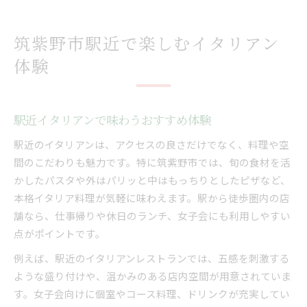
女子会に選びたい駅近イタリアンの魅力
女子会にぴったりな駅近イタリアンの魅力比較
筑紫野市駅近で楽しむイタリアン
駅近イタリアンで叶える特別な女子会プラン
体験
筑紫野市イタリアンは女子会利用にも最適
駅近で楽しむ女子会向けイタリアンランチ紹介
駅から近いイタリアンなら女子会も盛り上がる
駅近イタリアンで味わうおすすめ体験
気軽に行ける筑紫野市のイタリアンランチ案内
駅近のイタリアンは、アクセスの良さだけでなく、料理や空
筑紫野市の駅近イタリアンランチの選び方
間のこだわりも魅力です。特に筑紫野市では、旬の食材を活
手軽に楽しめる駅近イタリアンランチの魅力
かしたパスタや外はパリッと中はもっちりとしたピザなど、
本格イタリア料理が気軽に味わえます。駅から徒歩圏内の店
イタリアンランチは駅近で気軽に堪能しよう
舗なら、仕事帰りや休日のランチ、女子会にも利用しやすい
筑紫野市の人気イタリアンランチを駅近で発見
点がポイントです。
駅近イタリアンランチのおすすめポイント紹介
例えば、駅近のイタリアンレストランでは、五感を刺激する
駅近でパスタやピザも楽しめるイタリアン探し
ような盛り付けや、温かみのある店内空間が用意されていま
駅近イタリアンで味わうパスタとピザの魅力
す。女子会向けに個室やコース料理、ドリンクが充実してい
筑紫野市駅近でパスタやピザが楽しめる店選び