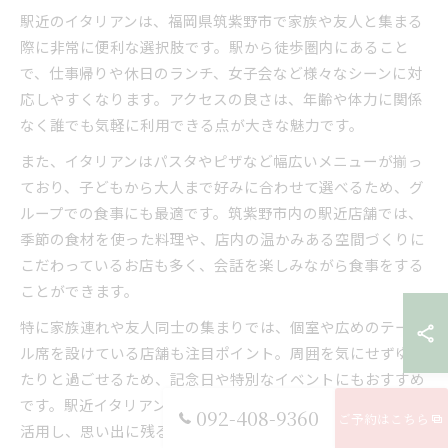
駅近のイタリアンは、福岡県筑紫野市で家族や友人と集まる
際に非常に便利な選択肢です。駅から徒歩圏内にあること
で、仕事帰りや休日のランチ、女子会など様々なシーンに対
応しやすくなります。アクセスの良さは、年齢や体力に関係
なく誰でも気軽に利用できる点が大きな魅力です。
また、イタリアンはパスタやピザなど幅広いメニューが揃っ
ており、子どもから大人まで好みに合わせて選べるため、グ
ループでの食事にも最適です。筑紫野市内の駅近店舗では、
季節の食材を使った料理や、店内の温かみある空間づくりに
こだわっているお店も多く、会話を楽しみながら食事をする
ことができます。
特に家族連れや友人同士の集まりでは、個室や広めのテーブ
ル席を設けている店舗も注目ポイント。周囲を気にせずゆっ
たりと過ごせるため、記念日や特別なイベントにもおすすめ
です。駅近イタリアンならではの利便性と多様なサービスを
092-408-9360
ご予約はこちら
活用し、思い出に残る時間を過ごしてみてはいかがでしょう