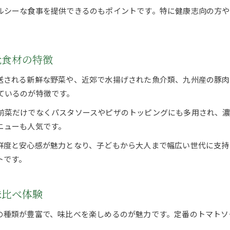
ルシーな食事を提供できるのもポイントです。特に健康志向の方
八女市イタリアン店のランチサービス徹底比較
イタリアンが叶える快適な家族団らんの時間
手軽なパスタ数々に出会える福岡ランチ事情
元食材の特徴
イタリアンで楽しむ手軽なパスタランチの魅力
福岡で人気のイタリアンパスタの特徴を解説
送される新鮮な野菜や、近郊で水揚げされた魚介類、九州産の豚肉
ているのが特徴です。
イタリアン初心者も安心のランチメニュー選び
コスパ抜群のイタリアンパスタ店の見つけ方
前菜だけでなくパスタソースやピザのトッピングにも多用され、濃
イタリアンパスタ食べ比べで味わう楽しさ
ニューも人気です。
イタリアン好き必見！週末リラックスの提案
鮮度と安心感が魅力となり、子どもから大人まで幅広い世代に支持
イタリアンで週末を満喫するリラックス術
トです。
イタリアン好きにおすすめの週末ランチプラン
太宰府エリアで味わうイタリアンの魅力発見
味比べ体験
イタリアンランチで週末の外食を特別に楽しむ
の種類が豊富で、味比べを楽しめるのが魅力です。定番のトマトソ
家族や友人と過ごすイタリアン週末の過ごし方
。