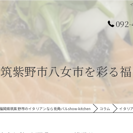
092-
で筑紫野市八女市を彩る福
福岡県筑紫野市のイタリアンなら街角バルshow-kitchen
コラム
イタリ