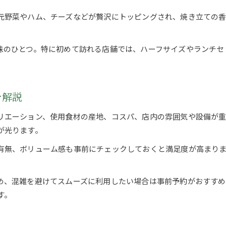
トレンドの筑紫野イタリアンを深掘り
元野菜やハム、チーズなどが贅沢にトッピングされ、焼き立ての
筑紫野で話題のイタリアン最新トレンド特集
イタリアン店の個性を引き出すメニュー選び
味のひとつ。特に初めて訪れる店舗では、ハーフサイズやランチセ
筑紫野市イタリアンランチの人気ポイント解説
新しいイタリアンスタイルの楽しみ方を提案
イタリアンの技法が光る筑紫野市の名店を探る
を解説
リエーション、使用食材の産地、コスパ、店内の雰囲気や設備が
が光ります。
ご予約はこちら
ご予約はこちら
有無、ボリューム感も事前にチェックしておくと満足度が高まり
め、混雑を避けてスムーズに利用したい場合は事前予約がおすすめ
す。