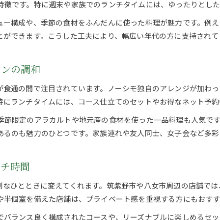
特徴です。特に週末や家族でのランチタイムには、ゆったりとし
ュー構成や、季節の食材をふんだんに使った料理が魅力です。例え
とができます。こうした工夫により、幅広い年代の方に支持されて
アンの調和
が食通の間で注目されています。ノーシモ独自のアレンジが加わっ
特にランチタイムには、コース仕立てのセットやお得なネット予約
季節限定のアラカルトや地元産の食材を使った一品料理も人気で
あるのも魅力のひとつです。家族連れや友人同士、女子会など多彩
ンチ時間
別なひとときに変えてくれます。筑紫野市や八女市周辺の店舗では
や半個室を備えた店舗は、プライベート感を重視する方にもおすす
でバランス良く構成されたコースや、リーズナブルに楽しめるセッ