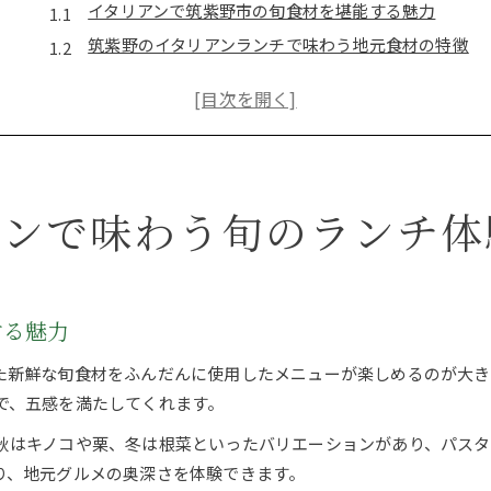
イタリアンで筑紫野市の旬食材を堪能する魅力
筑紫野のイタリアンランチで味わう地元食材の特徴
イタリアンならではのパスタやピザの味比べ体験
筑紫野市パスタランチ選びのポイントを解説
イタリアン人気店の特徴とランチ利用のコツ
ノーシモの魅力と筑紫野イタリアン探訪
アンで味わう旬のランチ体
ノーシモが提案するイタリアンの新たな楽しみ方
筑紫野で注目集めるノーシモとイタリアンの調和
イタリアンノーシモで味わう特別なランチ時間
ノーシモの個性が光るイタリアン店の選び方
する魅力
イタリアン初心者にも安心なノーシモのサービス
た新鮮な旬食材をふんだんに使用したメニューが楽しめるのが大き
八女市で楽しむ家族向けイタリアンランチ
で、五感を満たしてくれます。
八女市のイタリアンは家族連れに最適な理由
秋はキノコや栗、冬は根菜といったバリエーションがあり、パスタ
イタリアンで子どもと楽しむ八女市のランチ時間
り、地元グルメの奥深さを体験できます。
家族で味わうパスタやピザのおすすめポイント