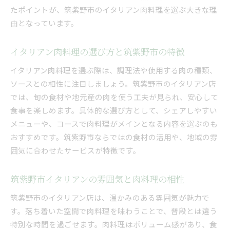
肉料理ならイタリアン！筑紫野市で贅沢な時間を
たポイントが、筑紫野市のイタリアン肉料理を選ぶ大きな理
由となっています。
筑紫野市イタリアンの肉料理で贅沢なひととき
を
イタリアン肉料理の選び方と筑紫野市の特徴
特別な日に選びたい筑紫野市イタリアン肉料理
筑紫野市イタリアンで味わう贅沢な肉料理体験
イタリアン肉料理を選ぶ際は、調理法や使用する肉の種類、
ソースとの相性に注目しましょう。筑紫野市のイタリアン店
イタリアン肉料理で過ごす筑紫野市の特別な時
では、旬の食材や地元産の肉を使う工夫が見られ、安心して
間
食事を楽しめます。具体的な選び方として、シェアしやすい
筑紫野市イタリアンで叶う贅沢な肉料理の楽し
メニューや、コースで肉料理がメインとなる内容を選ぶのも
み
おすすめです。筑紫野市ならではの食材の活用や、地域の雰
記念日にも最適な筑紫野市イタリアン肉料理
囲気に合わせたサービスが特徴です。
雰囲気重視の方へ筑紫野市イタリアン肉料理案内
筑紫野市イタリアンで雰囲気と肉料理を満喫
筑紫野市イタリアンの雰囲気と肉料理の相性
落ち着いた空間で味わう筑紫野市イタリアン肉
筑紫野市のイタリアン店は、温かみのある雰囲気が魅力で
料理
す。落ち着いた空間で肉料理を味わうことで、普段とは違う
雰囲気重視派におすすめ筑紫野市イタリアン肉
特別な時間を過ごせます。肉料理はボリューム感があり、食
料理