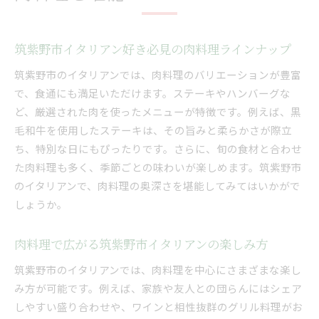
イタリアン肉料理とともに楽しむ筑紫野市のひ
ととき
筑紫野市イタリアン好き必見の肉料理ラインナップ
筑紫野市で叶えるイタリアン肉料理とくつろぎ
時間
筑紫野市のイタリアンでは、肉料理のバリエーションが豊富
で、食通にも満足いただけます。ステーキやハンバーグな
イタリアン好きのための筑紫野市肉料理過ごし
ど、厳選された肉を使ったメニューが特徴です。例えば、黒
方
毛和牛を使用したステーキは、その旨みと柔らかさが際立
家族や友人と楽しむ筑紫野市イタリアン肉料理
ち、特別な日にもぴったりです。さらに、旬の食材と合わせ
案内
た肉料理も多く、季節ごとの味わいが楽しめます。筑紫野市
筑紫野市イタリアン肉料理と休日の過ごし方
のイタリアンで、肉料理の奥深さを堪能してみてはいかがで
しょうか。
肉料理で広がる筑紫野市イタリアンの楽しみ方
筑紫野市のイタリアンでは、肉料理を中心にさまざまな楽し
み方が可能です。例えば、家族や友人との団らんにはシェア
しやすい盛り合わせや、ワインと相性抜群のグリル料理がお