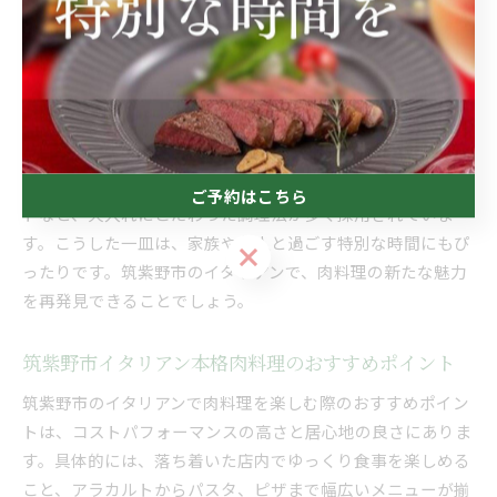
イタリアン肉料理の魅力を筑紫野市で再発見
イタリアン肉料理の魅力は、素材の味を活かしたシンプルか
つ奥深い調理にあります。筑紫野市では、地元の新鮮な肉や
旬の食材を使い、伝統的なイタリアン技法で仕上げること
で、肉の旨みを引き出しています。例えば、グリルやロース
ご予約はこちら
トなど、火入れにこだわった調理法が多く採用されていま
す。こうした一皿は、家族や友人と過ごす特別な時間にもぴ
ご予約はこちら
ったりです。筑紫野市のイタリアンで、肉料理の新たな魅力
を再発見できることでしょう。
筑紫野市イタリアン本格肉料理のおすすめポイント
筑紫野市のイタリアンで肉料理を楽しむ際のおすすめポイン
トは、コストパフォーマンスの高さと居心地の良さにありま
す。具体的には、落ち着いた店内でゆっくり食事を楽しめる
こと、アラカルトからパスタ、ピザまで幅広いメニューが揃