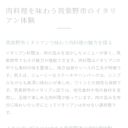
イタリアン肉料理の選び方と筑紫野市の特徴
肉料理を味わう筑紫野市のイタリ
筑紫野市イタリアンの雰囲気と肉料理の相性
アン体験
ランチに選びたい筑紫野市イタリアン肉料理
イタリアン好きが集う筑紫野市で肉料理を堪能
筑紫野市イタリアン好き必見の肉料理ラインナ
筑紫野市イタリアンで味わう肉料理の魅力を探る
ップ
イタリアン料理は、肉の旨みを活かしたメニューが多く、筑
肉料理で広がる筑紫野市イタリアンの楽しみ方
紫野市でもその魅力が堪能できます。肉料理はイタリアンの
イタリアン肉料理を筑紫野市で堪能するコツ
中でも素材の味を重視し、焼き加減やソースの工夫が特徴で
筑紫野市イタリアンで味わう肉料理の奥深さ
す。例えば、ジューシーなステーキやハンバーグは、シンプ
ランチもディナーも楽しめるイタリアン肉料理
ルながらも奥深い味わいが楽しめ、ワインとの相性も抜群で
イタリアン肉料理と筑紫野市グルメの融合体験
す。筑紫野市のイタリアン店では、地元食材や旬の食材を活
ランチにおすすめ筑紫野市イタリアンの肉料理
用し、五感で楽しめる肉料理が揃っています。肉の旨みを存
分に味わいたい方にとってイタリアンは外せない選択肢で
筑紫野市イタリアンで満喫するランチ肉料理特
す。
集
ランチ時間に味わう筑紫野市イタリアン肉料理