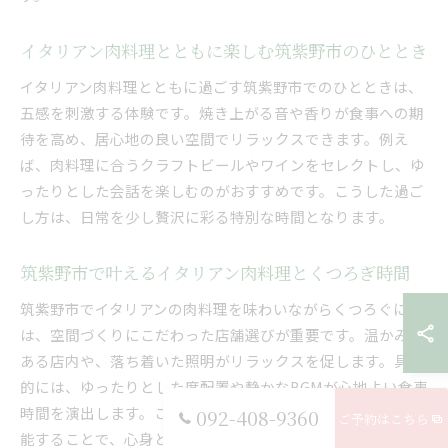
イタリアン肉料理とともに楽しむ筑紫野市のひととき
イタリアン肉料理とともに過ごす筑紫野市でのひとときは、
五感を刺激する体験です。焼き上がる音や香りが食事への期
待を高め、居心地の良い空間でリラックスできます。例え
ば、肉料理に合うクラフトビールやワインをセレクトし、ゆ
ったりとした会話を楽しむのがおすすめです。こうした過ご
し方は、日常を少し贅沢に彩る特別な時間となります。
筑紫野市で叶えるイタリアン肉料理とくつろぎ時間
筑紫野市でイタリアンの肉料理を味わいながらくつろぐに
は、空間づくりにこだわった店舗選びが重要です。温かみの
ある店内や、落ち着いた照明がリラックスを促します。具体
的には、ゆったりとした席配置や静かなBGMが心地よい食事
時間を演出します。こうした環境で、じっくりと肉料理を堪
092-408-9360
ご予約はこちら
能することで、心身ともに満たされるひとときを過ごせま