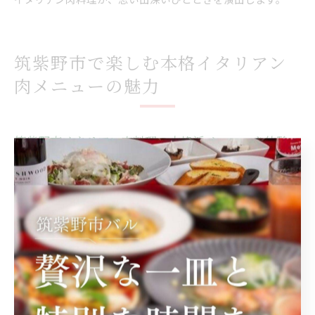
筑紫野市で楽しむ本格イタリアン
肉メニューの魅力
筑紫野市イタリアン肉料理の本格派メニューを体験
筑紫野市でイタリアンの肉料理を本格的に楽しみたい方に
は、厳選された食材を使用したメニューが豊富に揃っていま
す。特にステーキやハンバーグなど、肉本来の旨みを引き出
す調理法が特徴です。例えば、じっくり焼き上げることで外
は香ばしく、中はジューシーに仕上げる方法が用いられてい
ます。肉と相性抜群のソースや付け合わせも充実しており、
五感で味わうイタリアンの醍醐味を存分に味わえます。筑紫
野市で本格派イタリアン肉料理の魅力を体験してみてはいか
がでしょうか。