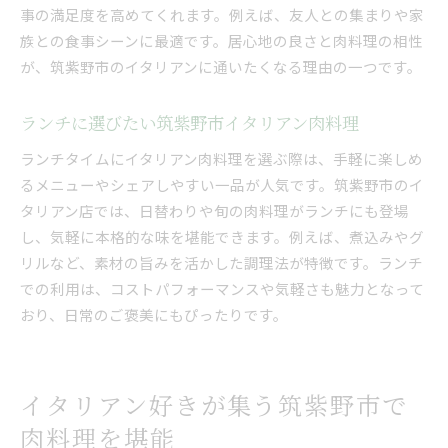
事の満足度を高めてくれます。例えば、友人との集まりや家
筑紫野市イタリアン肉料理と店内の魅力に注目
族との食事シーンに最適です。居心地の良さと肉料理の相性
居心地の良さで選ぶ筑紫野市イタリアン肉料理
が、筑紫野市のイタリアンに通いたくなる理由の一つです。
イタリアン肉料理と筑紫野市の特別な空間
筑紫野市のイタリアンで満喫する肉料理の醍醐味
ランチに選びたい筑紫野市イタリアン肉料理
筑紫野市イタリアン肉料理の醍醐味を徹底解説
ランチタイムにイタリアン肉料理を選ぶ際は、手軽に楽しめ
イタリアン好きに伝えたい筑紫野市肉料理の魅
るメニューやシェアしやすい一品が人気です。筑紫野市のイ
力
タリアン店では、日替わりや旬の肉料理がランチにも登場
筑紫野市イタリアンの肉料理で心満たされる秘
し、気軽に本格的な味を堪能できます。例えば、煮込みやグ
密
リルなど、素材の旨みを活かした調理法が特徴です。ランチ
での利用は、コストパフォーマンスや気軽さも魅力となって
家族や友人と楽しむ筑紫野市イタリアン肉料理
おり、日常のご褒美にもぴったりです。
筑紫野市イタリアン肉料理の楽しみ方を紹介
イタリアン肉料理で感じる筑紫野市の魅力
イタリアン肉料理が光る筑紫野市の過ごし方提案
イタリアン好きが集う筑紫野市で
筑紫野市イタリアン肉料理で理想の過ごし方を
肉料理を堪能
提案