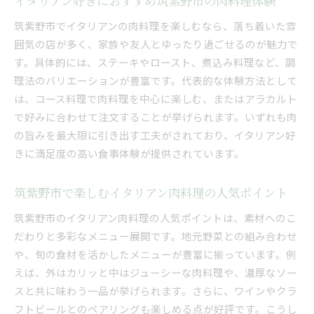
イタリアン好きにおすすめ筑紫野市の肉料理体験
コスパ抜群の筑紫野市イタリアン肉ランチを満
喫
筑紫野市でイタリアンの肉料理を楽しむなら、落ち着いた雰
イタリアン好きが選ぶ筑紫野市のランチ肉料理
囲気の店が多く、家族や友人とゆったり過ごせるのが魅力で
す。具体的には、ステーキやロースト、煮込み料理など、調
筑紫野市イタリアンで人気の肉ランチを楽しむ
理法のバリエーションが豊富です。代表的な体験方法として
友人や家族と楽しむイタリアン肉ランチ筑紫野
は、コース料理で肉料理を中心に楽しむ、またはアラカルト
市
で好みに合わせて注文することが挙げられます。いずれも肉
筑紫野市で楽しむ本格イタリアン肉メニューの魅力
の旨みを最大限に引き出す工夫がされており、イタリアン好
筑紫野市イタリアン肉料理の本格派メニューを
きに満足度の高い食事体験が提供されています。
体験
イタリアン肉料理の魅力を筑紫野市で再発見
筑紫野市で楽しむイタリアン肉料理の人気ポイント
筑紫野市イタリアン本格肉料理のおすすめポイ
筑紫野市のイタリアン肉料理の人気ポイントは、素材へのこ
ント
だわりと多彩なメニュー展開です。地元野菜との組み合わせ
イタリアン肉料理で感じる筑紫野市の食文化
や、旬の食材を活かしたメニューが豊富に揃っています。例
地元食材を活かした筑紫野市のイタリアン肉料
えば、外はカリッと中はジューシーな肉料理や、濃厚なソー
理
スと共に味わう一品が挙げられます。さらに、ワインやクラ
本格イタリアン肉メニューを筑紫野市で堪能
フトビールとのペアリングも楽しめる点が好評です。こうし