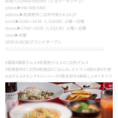
街角バルshow-kitchen（ショウ・キッチン）
phone▶︎092-408-9360
address▶︎筑紫野市二日市中央3-8-14-2F
lunch▶︎11:00〜14:30（L.O14:00）火曜〜日曜
dinner▶︎17:00〜23:00（L.O22:30）火曜〜日曜
close▶︎月曜
2025/4/18(金)グランドオープン
△△△△△△△△△△△△△△△△△△△△△△△△△
#福岡#福岡グルメ#筑紫野グルメ#二日市グルメ
#筑紫野市#二日市#飲食店#ごはん#レストラン#隠れ家#子連
れ#グルメ#ランチ#ハンバーグ#黒毛和牛#美味しい#イタリア
ン#日曜日ランチ#トッピング#オムレツ#ふわとろオムレツ
筑紫野市にて満足のランチ
筑紫野市にてハンバーグを提供
ランチ
ハンバーグ