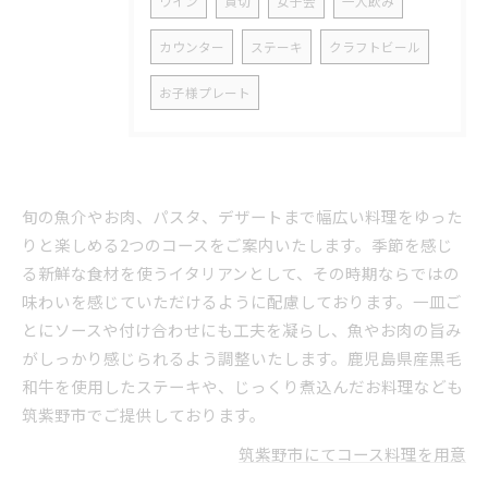
ワイン
貸切
女子会
一人飲み
カウンター
ステーキ
クラフトビール
お子様プレート
旬の魚介やお肉、パスタ、デザートまで幅広い料理をゆった
りと楽しめる2つのコースをご案内いたします。季節を感じ
る新鮮な食材を使うイタリアンとして、その時期ならではの
味わいを感じていただけるように配慮しております。一皿ご
とにソースや付け合わせにも工夫を凝らし、魚やお肉の旨み
がしっかり感じられるよう調整いたします。鹿児島県産黒毛
和牛を使用したステーキや、じっくり煮込んだお料理なども
筑紫野市でご提供しております。
筑紫野市にてコース料理を用意