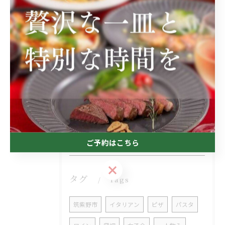
“おすすめメニューのご紹介”
2026/08/05
“今年もやります！音楽イベント♪”
2026/07/22
“お盆のオードブル”
ご予約はこちら
ご予約はこちら
タグ
Tags
筑紫野市
イタリアン
ピザ
パスタ